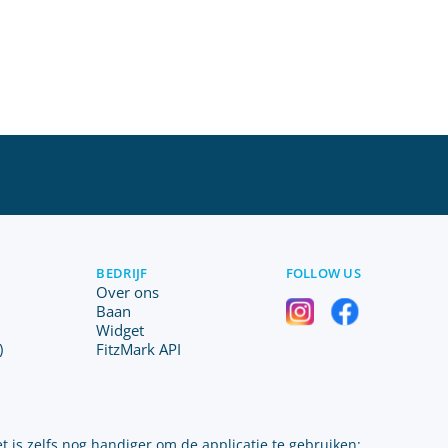
BEDRIJF
FOLLOW US
Over ons
Baan
Widget
)
FitzMark API
t is zelfs nog handiger om de applicatie te gebruiken: