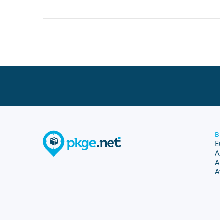
B
E
A
A
A