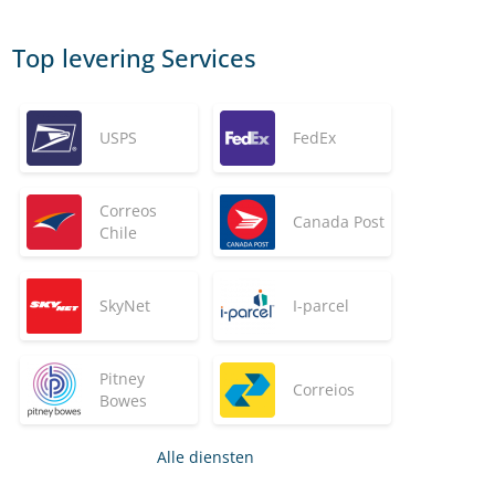
Top levering Services
USPS
FedEx
Correos
Canada Post
Chile
SkyNet
I-parcel
Pitney
Correios
Bowes
Alle diensten