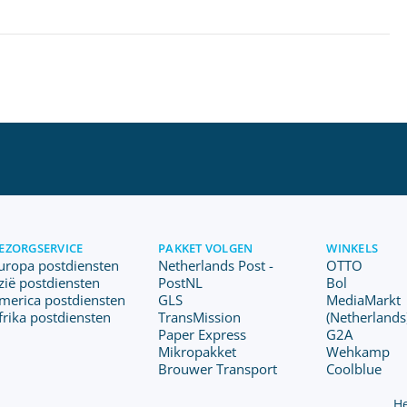
EZORGSERVICE
PAKKET VOLGEN
WINKELS
uropa postdiensten
Netherlands Post -
OTTO
zië postdiensten
PostNL
Bol
merica postdiensten
GLS
MediaMarkt
frika postdiensten
TransMission
(Netherlands
Paper Express
G2A
Mikropakket
Wehkamp
Brouwer Transport
Coolblue
He