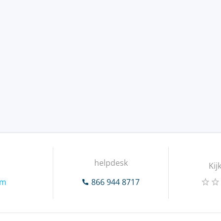
helpdesk
Kij
om
866 944 8717