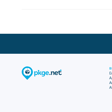
B
E
A
A
A