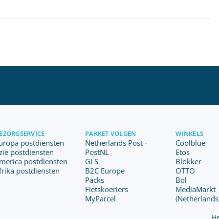
EZORGSERVICE
PAKKET VOLGEN
WINKELS
uropa postdiensten
Netherlands Post -
Coolblue
zië postdiensten
PostNL
Etos
merica postdiensten
GLS
Blokker
frika postdiensten
B2C Europe
OTTO
Packs
Bol
Fietskoeriers
MediaMarkt
MyParcel
(Netherlands
He