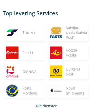
Top levering Services
Latvijas
Trunkrs
pasts (Latvia
Post)
Poczta
Post11
Polska
Bulgaria
OMNIVA
Post
Posta
Royal
Moldovei
Shipments
Alle diensten