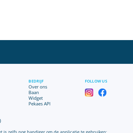
BEDRIJF
FOLLOW US
Over ons
Baan
Widget
Pekaes API
)
t is zelfs nog handiger om de applicatie te gebruiken: