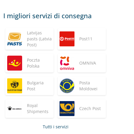
I migliori servizi di consegna
Latvijas
pasts (Latvia
Post11
Post)
Poczta
OMNIVA
Polska
Bulgaria
Posta
Post
Moldovei
Royal
Czech Post
Shipments
Tutti i servizi