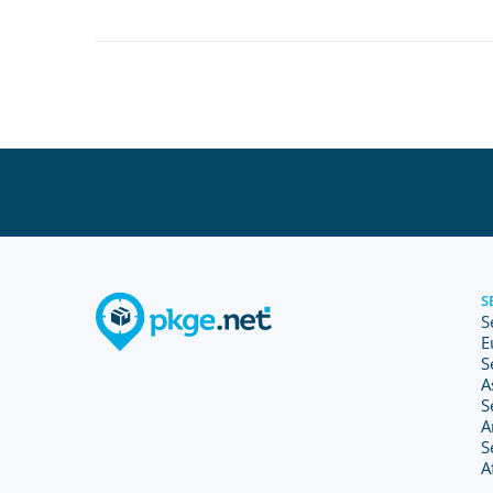
S
S
E
S
A
S
A
S
A