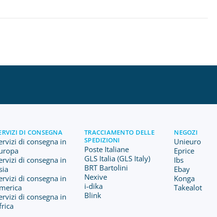
ERVIZI DI CONSEGNA
TRACCIAMENTO DELLE
NEGOZI
SPEDIZIONI
ervizi di consegna in
Unieuro
Poste Italiane
uropa
Eprice
GLS Italia (GLS Italy)
ervizi di consegna in
Ibs
BRT Bartolini
sia
Ebay
Nexive
ervizi di consegna in
Konga
i-dika
merica
Takealot
Blink
ervizi di consegna in
frica