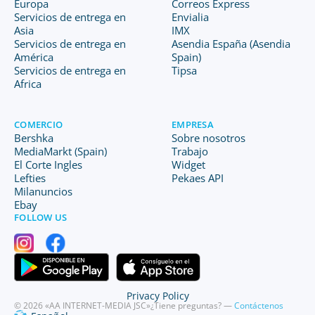
Europa
Correos Express
Servicios de entrega en
Envialia
Asia
IMX
Servicios de entrega en
Asendia España (Asendia
América
Spain)
Servicios de entrega en
Tipsa
Africa
COMERCIO
EMPRESA
Bershka
Sobre nosotros
MediaMarkt (Spain)
Trabajo
El Corte Ingles
Widget
Lefties
Pekaes API
Milanuncios
Ebay
FOLLOW US
Privacy Policy
© 2026 «AA INTERNET-MEDIA JSC»
¿Tiene preguntas? —
Contáctenos