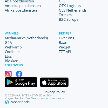
Azië postdiensten
GLS
America postdiensten
OTX Logistics
Afrika postdiensten
GLS Netherlands
Trunkrs
B2C Europe
WINKELS
BEDRIJF
MediaMarkt (Netherlands)
Over ons
G2A
Baan
Wehkamp
Widget
Coolblue
TZT API
Etos
Blokker
FOLLOW US
Privacy Policy
© 2026 «AA INTERNET-MEDIA JSC»
Vragen hebben? —
Neem contact met ons op
Nederlands