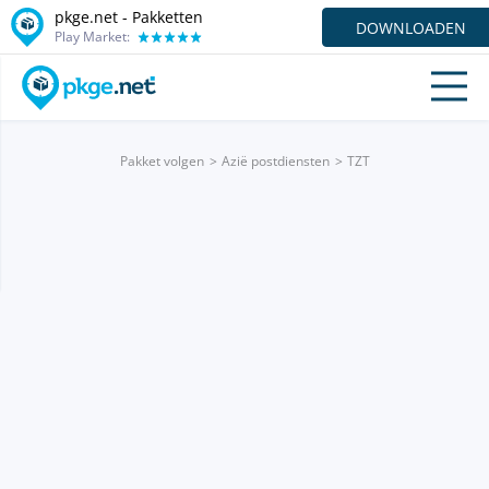
pkge.net - Pakketten
DOWNLOADEN
Play Market:
Pakket volgen
Azië postdiensten
TZT