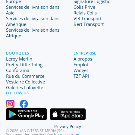
Europe
Signature Logistic
Services de livraison dans
Colis Prive
Asie
Relais Colis
Services de livraison dans
VIR Transport
Amérique
Bert Transport
Services de livraison dans
Afrique
BOUTIQUES
ENTREPRISE
Leroy Merlin
A propos
Pretty Little Thing
Emploi
Conforama
Widget
Rue du Commerce
TZT API
Vestiaire Collective
Galeries Lafayette
FOLLOW US
Privacy Policy
© 2026 «AA INTERNET-MEDIA JSC»
Vous avez des questions? —
Nous contacter