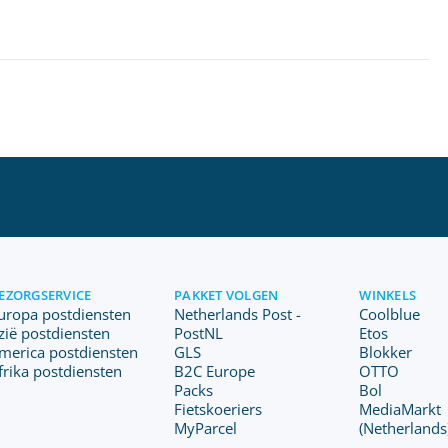
EZORGSERVICE
PAKKET VOLGEN
WINKELS
uropa postdiensten
Netherlands Post -
Coolblue
zië postdiensten
PostNL
Etos
merica postdiensten
GLS
Blokker
frika postdiensten
B2C Europe
OTTO
Packs
Bol
Fietskoeriers
MediaMarkt
MyParcel
(Netherlands