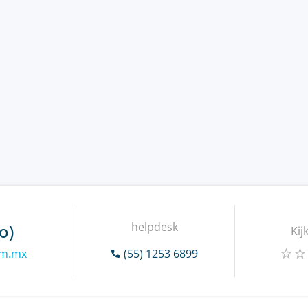
helpdesk
o)
Kij
om.mx
(55) 1253 6899