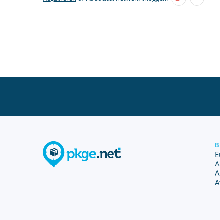
B
E
A
A
A