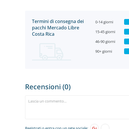
Termini di consegna dei
0-14 giorni
pacchi Mercado Libre
15-45 giorni
Costa Rica
46-90 giorni
90+ giorni
Recensioni (0)
Registrati
o entra con un rete sociale: