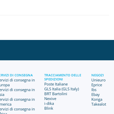
ERVIZI DI CONSEGNA
TRACCIAMENTO DELLE
NEGOZI
SPEDIZIONI
ervizi di consegna in
Unieuro
Poste Italiane
uropa
Eprice
GLS Italia (GLS Italy)
ervizi di consegna in
Ibs
BRT Bartolini
sia
Ebay
Nexive
ervizi di consegna in
Konga
i-dika
merica
Takealot
Blink
ervizi di consegna in
frica