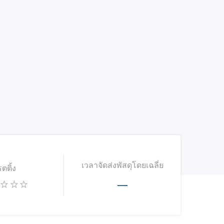
เวลาจัดส่งพัสดุโดยเฉลี่ย
รตติ้ง
—