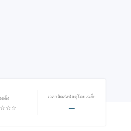
เวลาจัดส่งพัสดุโดยเฉลี่ย
รตติ้ง
—