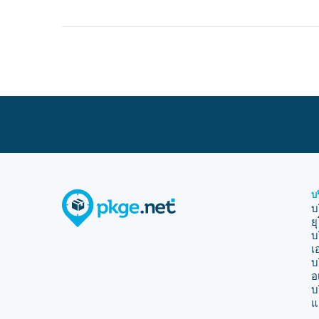
บ
บ
ย
บ
เ
บ
อ
บ
แ