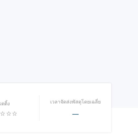
เวลาจัดส่งพัสดุโดยเฉลี่ย
รตติ้ง
—