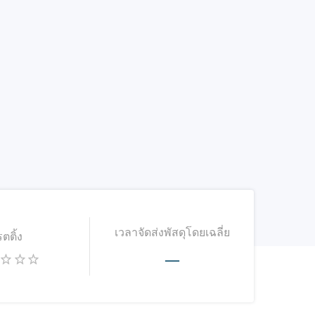
เวลาจัดส่งพัสดุโดยเฉลี่ย
รตติ้ง
—