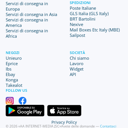
SPEDIZIONI
Servizi di consegna in
Poste Italiane
Europa
GLS Italia (GLS Italy)
Servizi di consegna in Asia
BRT Bartolini
Servizi di consegna in
Nexive
America
Mail Boxes Etc Italy (MBE)
Servizi di consegna in
Sailpost
Africa
NEGOZI
SOCIETÀ
Unieuro
Chi siamo
Eprice
Lavoro
Ibs
Widget
Ebay
API
Konga
Takealot
FOLLOW US
Privacy Policy
© 2026 «AA INTERNET-MEDIA JSC»
Avete delle domande —
Contattaci