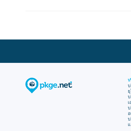
บ
บ
ย
บ
เ
บ
อ
บ
แ