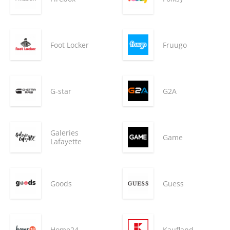
Foot Locker
Fruugo
G-star
G2A
Galeries
Game
Lafayette
Goods
Guess
Home24
Kaufland