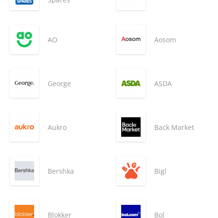
AO
Aosom
George
ASDA
Aukro
Back Market
Bershka
Bigl
Blokker
Bol