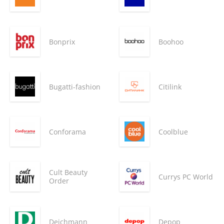
Bonprix
Boohoo
Bugatti-fashion
Citilink
Conforama
Coolblue
Cult Beauty
Currys PC World
Order
Deichmann
Depop