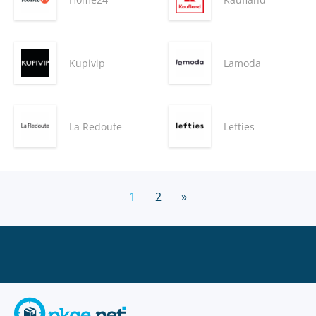
Kupivip
Lamoda
La Redoute
Lefties
1
2
»