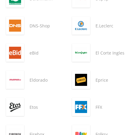
DNS-Shop
E.Leclerc
eBid
El Corte Ingles
Eldorado
Eprice
Etos
FFX
Firebox
Folksy