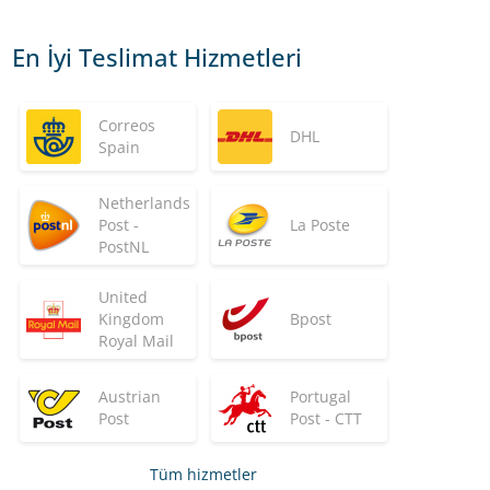
En İyi Teslimat Hizmetleri
Correos
DHL
Spain
Netherlands
Post -
La Poste
PostNL
United
Kingdom
Bpost
Royal Mail
Austrian
Portugal
Post
Post - CTT
Tüm hizmetler