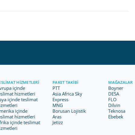
ESLIMAT HIZMETLERI
PAKET TAKIBI
MAĞAZALAR
vrupa içinde
PTT
Boyner
eslimat hizmetleri
Asia Africa Sky
DESA
sya içinde teslimat
Express
FLO
izmetleri
MNG
Dilvin
merika içinde
Borusan Lojistik
Teknosa
eslimat hizmetleri
Aras
Ebebek
frika içinde teslimat
Jetizz
izmetleri