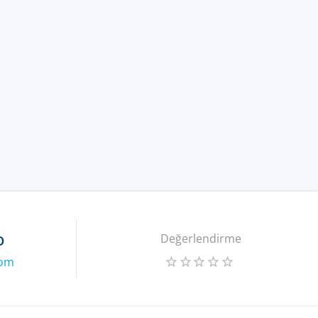
o
Değerlendirme
com