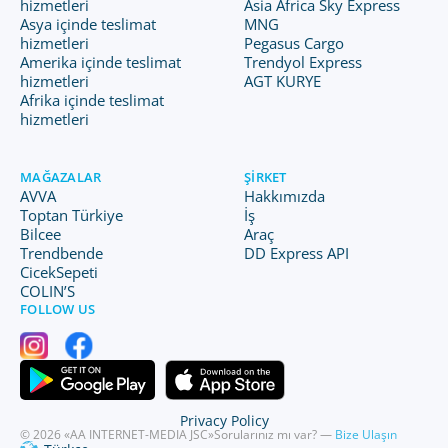
hizmetleri
Asia Africa Sky Express
Asya içinde teslimat
MNG
hizmetleri
Pegasus Cargo
Amerika içinde teslimat
Trendyol Express
hizmetleri
AGT KURYE
Afrika içinde teslimat
hizmetleri
MAĞAZALAR
ŞIRKET
AVVA
Hakkımızda
Toptan Türkiye
İş
Bilcee
Araç
Trendbende
DD Express API
CicekSepeti
COLIN’S
FOLLOW US
Privacy Policy
© 2026 «AA INTERNET-MEDIA JSC»
Sorularınız mı var? —
Bize Ulaşın