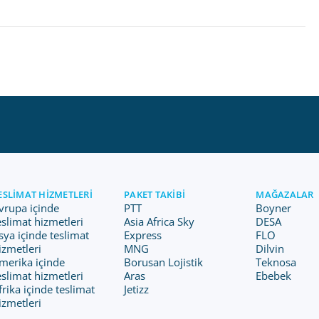
ESLIMAT HIZMETLERI
PAKET TAKIBI
MAĞAZALAR
vrupa içinde
PTT
Boyner
eslimat hizmetleri
Asia Africa Sky
DESA
sya içinde teslimat
Express
FLO
izmetleri
MNG
Dilvin
merika içinde
Borusan Lojistik
Teknosa
eslimat hizmetleri
Aras
Ebebek
frika içinde teslimat
Jetizz
izmetleri