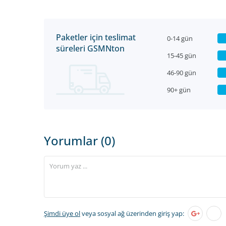
Paketler için teslimat
0-14 gün
süreleri GSMNton
15-45 gün
46-90 gün
90+ gün
Yorumlar (0)
Şimdi üye ol
veya sosyal ağ üzerinden giriş yap: