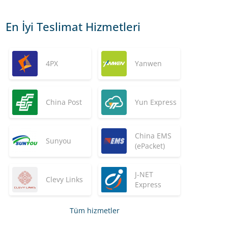
En İyi Teslimat Hizmetleri
4PX
Yanwen
China Post
Yun Express
China EMS
Sunyou
(ePacket)
J-NET
Clevy Links
Express
Tüm hizmetler