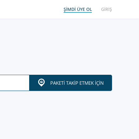
ŞIMDI ÜYE OL
GIRIŞ
PAKETI TAKIP ETMEK IÇIN