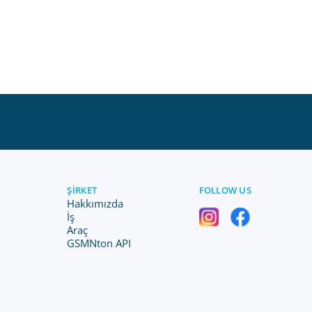
ŞIRKET
FOLLOW US
Hakkımızda
İş
Araç
GSMNton API