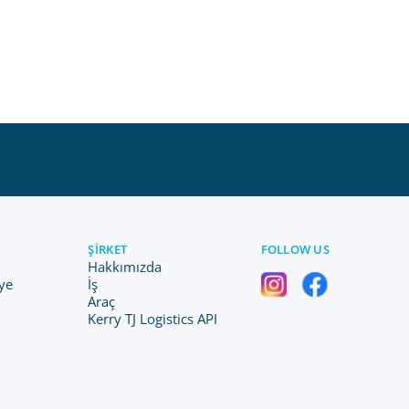
ŞIRKET
FOLLOW US
Hakkımızda
ye
İş
Araç
Kerry TJ Logistics API