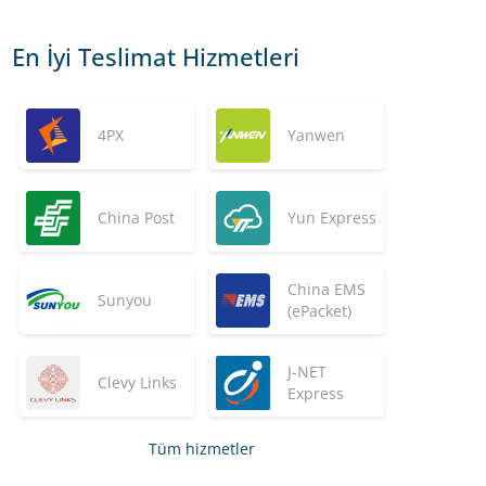
En İyi Teslimat Hizmetleri
4PX
Yanwen
China Post
Yun Express
China EMS
Sunyou
(ePacket)
J-NET
Clevy Links
Express
Tüm hizmetler