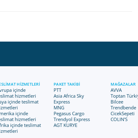
ESLIMAT HIZMETLERI
PAKET TAKIBI
MAĞAZALAR
vrupa içinde
PTT
AVVA
eslimat hizmetleri
Asia Africa Sky
Toptan Türki
sya içinde teslimat
Express
Bilcee
izmetleri
MNG
Trendbende
merika içinde
Pegasus Cargo
CicekSepeti
eslimat hizmetleri
Trendyol Express
COLIN’S
frika içinde teslimat
AGT KURYE
izmetleri