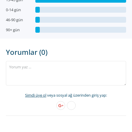
0-14 gün
46-90 gün
90+ gün
Yorumlar (0)
Şimdi üye ol
veya sosyal ağ üzerinden giriş yap: