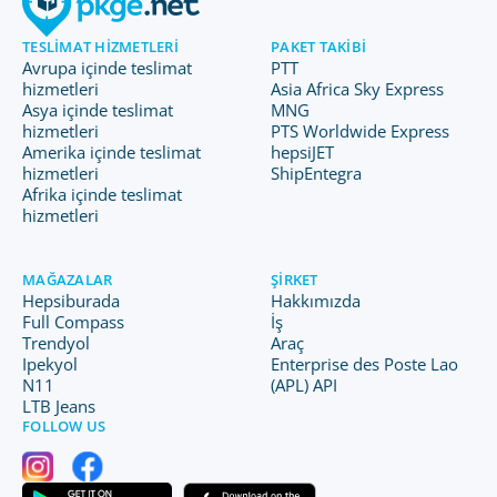
TESLIMAT HIZMETLERI
PAKET TAKIBI
Avrupa içinde teslimat
PTT
hizmetleri
Asia Africa Sky Express
Asya içinde teslimat
MNG
hizmetleri
PTS Worldwide Express
Amerika içinde teslimat
hepsiJET
hizmetleri
ShipEntegra
Afrika içinde teslimat
hizmetleri
MAĞAZALAR
ŞIRKET
Hepsiburada
Hakkımızda
Full Compass
İş
Trendyol
Araç
Ipekyol
Enterprise des Poste Lao
N11
(APL) API
LTB Jeans
FOLLOW US