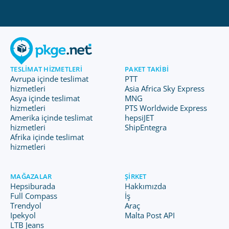
TESLIMAT HIZMETLERI
PAKET TAKIBI
Avrupa içinde teslimat
PTT
hizmetleri
Asia Africa Sky Express
Asya içinde teslimat
MNG
hizmetleri
PTS Worldwide Express
Amerika içinde teslimat
hepsiJET
hizmetleri
ShipEntegra
Afrika içinde teslimat
hizmetleri
MAĞAZALAR
ŞIRKET
Hepsiburada
Hakkımızda
Full Compass
İş
Trendyol
Araç
Ipekyol
Malta Post API
LTB Jeans