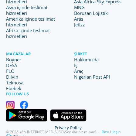
hizmetleri
Asia Africa Sky Express
Asya içinde teslimat
MNG
hizmetleri
Borusan Lojistik
Amerika içinde teslimat
Aras
hizmetleri
Jetizz
Afrika içinde teslimat
hizmetleri
MAĞAZALAR
ŞIRKET
Boyner
Hakkımızda
DESA
İş
FLO
Araç
Dilvin
Nigerian Post API
Teknosa
Ebebek
FOLLOW US
Privacy Policy
© 2026 «AA INTERNET-MEDIA JSC»
Sorularınız mı var? —
Bize Ulaşın