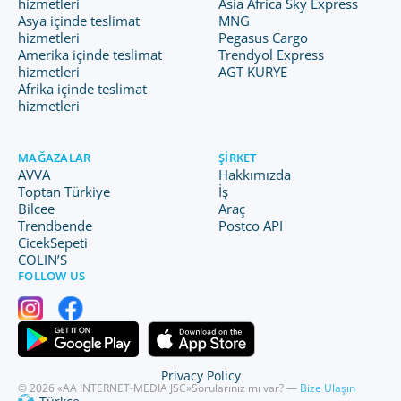
hizmetleri
Asia Africa Sky Express
Asya içinde teslimat
MNG
hizmetleri
Pegasus Cargo
Amerika içinde teslimat
Trendyol Express
hizmetleri
AGT KURYE
Afrika içinde teslimat
hizmetleri
MAĞAZALAR
ŞIRKET
AVVA
Hakkımızda
Toptan Türkiye
İş
Bilcee
Araç
Trendbende
Postco API
CicekSepeti
COLIN’S
FOLLOW US
Privacy Policy
© 2026 «AA INTERNET-MEDIA JSC»
Sorularınız mı var? —
Bize Ulaşın