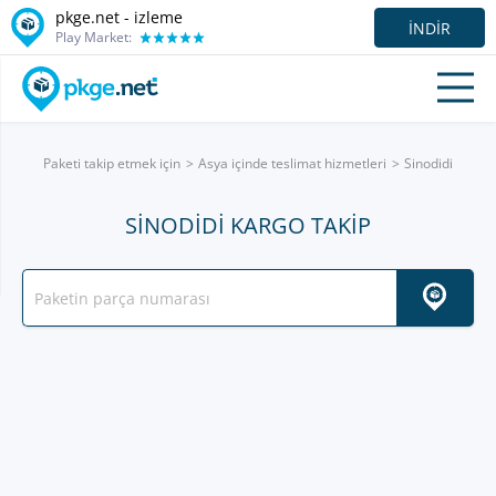
pkge.net -
izleme
İNDIR
Play Market:
Paketi takip etmek için
Asya içinde teslimat hizmetleri
Sinodidi
SINODIDI KARGO TAKIP