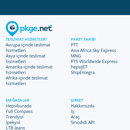
TESLIMAT HIZMETLERI
PAKET TAKIBI
Avrupa içinde teslimat
PTT
hizmetleri
Asia Africa Sky Express
Asya içinde teslimat
MNG
hizmetleri
PTS Worldwide Express
Amerika içinde teslimat
hepsiJET
hizmetleri
ShipEntegra
Afrika içinde teslimat
hizmetleri
MAĞAZALAR
ŞIRKET
Hepsiburada
Hakkımızda
Full Compass
İş
Trendyol
Araç
Ipekyol
Sinodidi API
LTB Jeans