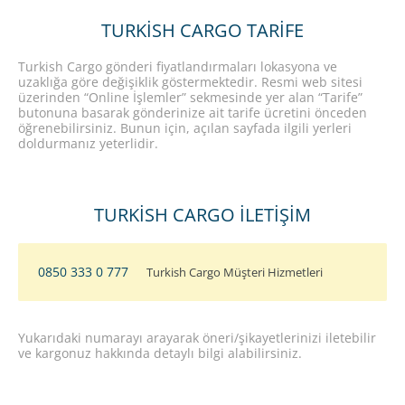
TURKISH CARGO TARIFE
Turkish Cargo gönderi fiyatlandırmaları lokasyona ve
uzaklığa göre değişiklik göstermektedir. Resmi web sitesi
üzerinden “Online İşlemler” sekmesinde yer alan “Tarife”
butonuna basarak gönderinize ait tarife ücretini önceden
öğrenebilirsiniz. Bunun için, açılan sayfada ilgili yerleri
doldurmanız yeterlidir.
TURKISH CARGO İLETIŞIM
0850 333 0 777
Turkish Cargo Müşteri Hizmetleri
Yukarıdaki numarayı arayarak öneri/şikayetlerinizi iletebilir
ve kargonuz hakkında detaylı bilgi alabilirsiniz.