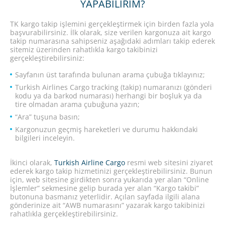
YAPABILIRIM?
TK kargo takip işlemini gerçekleştirmek için birden fazla yola
başvurabilirsiniz. İlk olarak, size verilen kargonuza ait kargo
takip numarasına sahipseniz aşağıdaki adımları takip ederek
sitemiz üzerinden rahatlıkla kargo takibinizi
gerçekleştirebilirsiniz:
Sayfanın üst tarafında bulunan arama çubuğa tıklayınız;
Turkish Airlines Cargo tracking (takip) numaranızı (gönderi
kodu ya da barkod numarası) herhangi bir boşluk ya da
tire olmadan arama çubuğuna yazın;
“Ara” tuşuna basın;
Kargonuzun geçmiş hareketleri ve durumu hakkındaki
bilgileri inceleyin.
İkinci olarak,
Turkish Airline Cargo
resmi web sitesini ziyaret
ederek kargo takip hizmetinizi gerçekleştirebilirsiniz. Bunun
için, web sitesine girdikten sonra yukarıda yer alan “Online
İşlemler” sekmesine gelip burada yer alan “Kargo takibi”
butonuna basmanız yeterlidir. Açılan sayfada ilgili alana
gönderinize ait “AWB numarasını” yazarak kargo takibinizi
rahatlıkla gerçekleştirebilirsiniz.