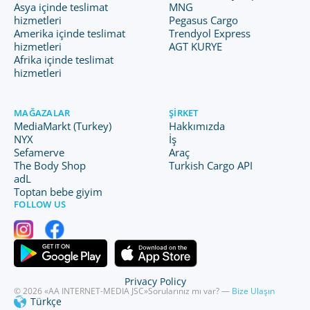
Asya içinde teslimat
MNG
hizmetleri
Pegasus Cargo
Amerika içinde teslimat
Trendyol Express
hizmetleri
AGT KURYE
Afrika içinde teslimat
hizmetleri
MAĞAZALAR
ŞIRKET
MediaMarkt (Turkey)
Hakkımızda
NYX
İş
Sefamerve
Araç
The Body Shop
Turkish Cargo API
adL
Toptan bebe giyim
FOLLOW US
Privacy Policy
© 2026 «AA INTERNET-MEDIA JSC»
Sorularınız mı var? —
Bize Ulaşın
Türkçe