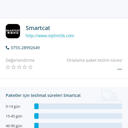
Smartcat
http://www.viphm56.com
0755-28992649
Değerlendirme
Ortalama paket teslim süresi
—
Paketler için teslimat süreleri Smartcat
0-14 gün
15-45 gün
46-90 gün