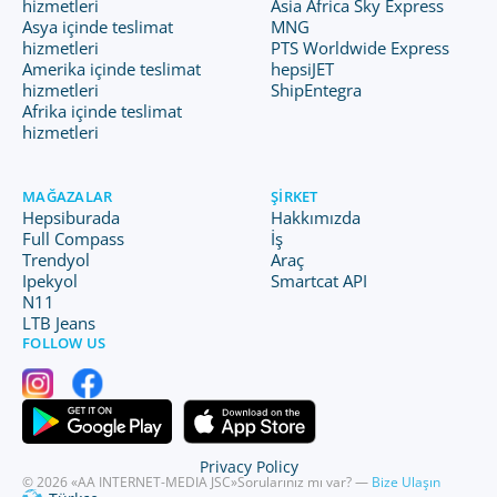
hizmetleri
Asia Africa Sky Express
Asya içinde teslimat
MNG
hizmetleri
PTS Worldwide Express
Amerika içinde teslimat
hepsiJET
hizmetleri
ShipEntegra
Afrika içinde teslimat
hizmetleri
MAĞAZALAR
ŞIRKET
Hepsiburada
Hakkımızda
Full Compass
İş
Trendyol
Araç
Ipekyol
Smartcat API
N11
LTB Jeans
FOLLOW US
Privacy Policy
© 2026 «AA INTERNET-MEDIA JSC»
Sorularınız mı var? —
Bize Ulaşın