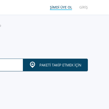
ŞIMDI ÜYE OL
GIRIŞ
o
PAKETI TAKIP ETMEK IÇIN