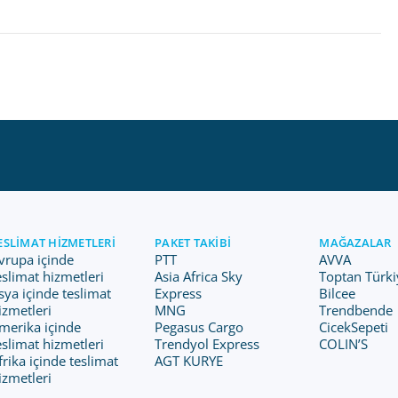
ESLIMAT HIZMETLERI
PAKET TAKIBI
MAĞAZALAR
vrupa içinde
PTT
AVVA
eslimat hizmetleri
Asia Africa Sky
Toptan Türki
sya içinde teslimat
Express
Bilcee
izmetleri
MNG
Trendbende
merika içinde
Pegasus Cargo
CicekSepeti
eslimat hizmetleri
Trendyol Express
COLIN’S
frika içinde teslimat
AGT KURYE
izmetleri