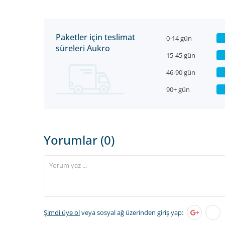
Paketler için teslimat
0-14 gün
süreleri Aukro
15-45 gün
46-90 gün
90+ gün
Yorumlar (0)
Şimdi üye ol
veya sosyal ağ üzerinden giriş yap: