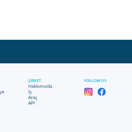
ŞIRKET
FOLLOW US
Hakkımızda
ye
İş
Araç
API