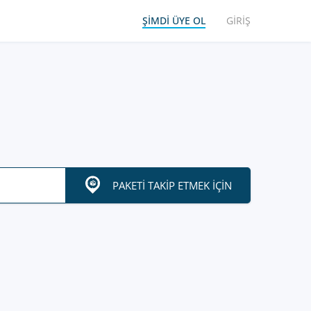
ŞIMDI ÜYE OL
GIRIŞ
PAKETI TAKIP ETMEK IÇIN