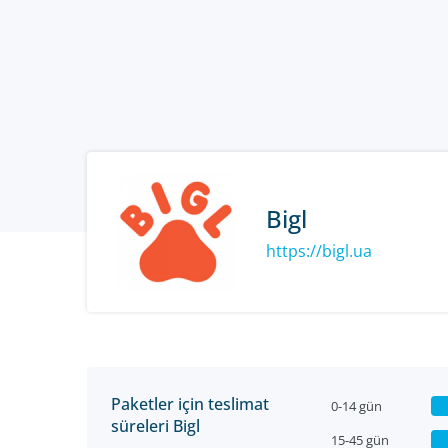
Bigl
https://bigl.ua
Paketler için teslimat
0-14 gün
süreleri Bigl
15-45 gün