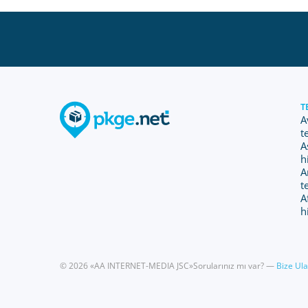
T
A
t
A
h
A
t
A
h
© 2026 «AA INTERNET-MEDIA JSC»
Sorularınız mı var? —
Bize Ula