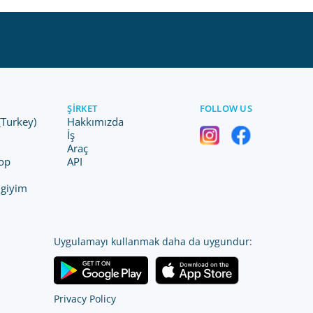
ŞIRKET
FOLLOW US
(Turkey)
Hakkımızda
İş
Araç
op
API
 giyim
Uygulamayı kullanmak daha da uygundur:
Privacy Policy