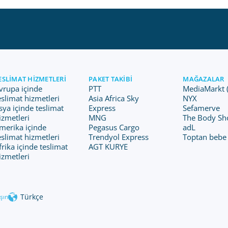
ESLIMAT HIZMETLERI
PAKET TAKIBI
MAĞAZALAR
vrupa içinde
PTT
MediaMarkt 
eslimat hizmetleri
Asia Africa Sky
NYX
sya içinde teslimat
Express
Sefamerve
izmetleri
MNG
The Body Sh
merika içinde
Pegasus Cargo
adL
eslimat hizmetleri
Trendyol Express
Toptan bebe
frika içinde teslimat
AGT KURYE
izmetleri
Türkçe
şın