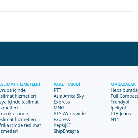
ESLIMAT HIZMETLERI
PAKET TAKIBI
MAĞAZALAR
vrupa içinde
PTT
Hepsiburada
eslimat hizmetleri
Asia Africa Sky
Full Compas
sya içinde teslimat
Express
Trendyol
izmetleri
MNG
Ipekyol
merika içinde
PTS Worldwide
LTB Jeans
eslimat hizmetleri
Express
N11
frika içinde teslimat
hepsiJET
izmetleri
ShipEntegra