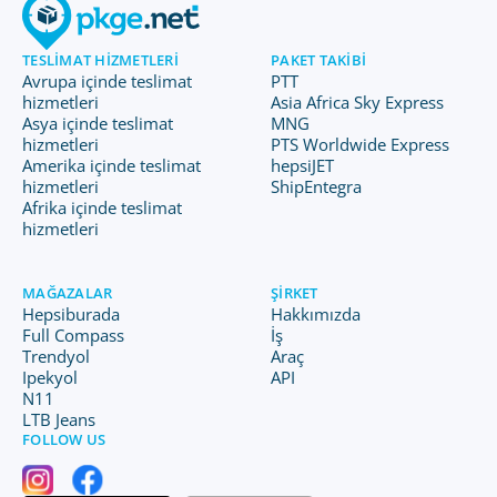
TESLIMAT HIZMETLERI
PAKET TAKIBI
Avrupa içinde teslimat
PTT
hizmetleri
Asia Africa Sky Express
Asya içinde teslimat
MNG
hizmetleri
PTS Worldwide Express
Amerika içinde teslimat
hepsiJET
hizmetleri
ShipEntegra
Afrika içinde teslimat
hizmetleri
MAĞAZALAR
ŞIRKET
Hepsiburada
Hakkımızda
Full Compass
İş
Trendyol
Araç
Ipekyol
API
N11
LTB Jeans
FOLLOW US