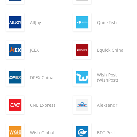
AllJoy
QuickFish
JCEX
Equick China
Wish Post
DPEX China
(WishPost)
CNE Express
Aleksandr
Wish Global
BDT Post