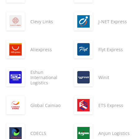
Clevy Links
J-NET Express
Aliexpress
Flyt Express
Eshun
International
Winit
Logistics
Global Cainiao
ETS Express
CDECLS
Anjun Logistics