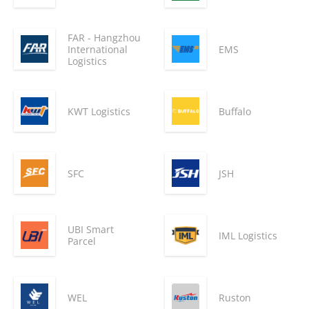
FAR - Hangzhou
International
EMS
Logistics
KWT Logistics
Buffalo
SFC
JSH
UBI Smart
IML Logistics
Parcel
WEL
Ruston