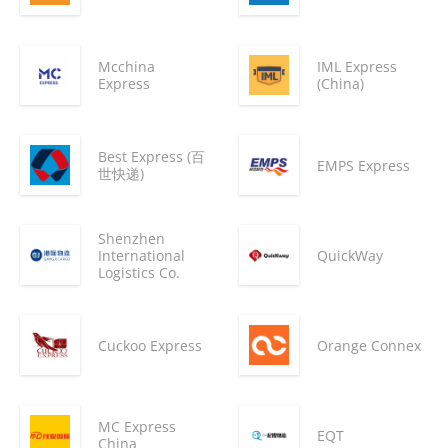
Mcchina
IML Express
Express
(China)
Best Express (百
EMPS Express
世快递)
Shenzhen
International
QuickWay
Logistics Co.
Cuckoo Express
Orange Connex
MC Express
EQT
China