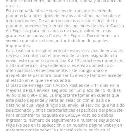
mudo se encuentre, de manera fácil, rápida y al alcance de
un clic.
Esta compañía ofrece servicios de transporte aéreo de
paquetería u otros tipos de envíos a destinos nacionales e
internacionales. De acuerdo con las características de tu
paquete, puedes elegir entre dos opciones de envío: Cacesa
Air Express, para mercancías de mayor volumen, más
grandes o pesadas, o Cacesa Air Express Documentos, un
servicio que ofrece transportar todo tipo de papeles
importantes.
Para realizar un seguimiento de estos servicios de envío, es
necesario contar con el número de rastreo asignado a tu
envío, este número cuenta con 8 a 13 caracteres numéricos
o alfanuméricos, dependiendo si es envío doméstico o
internacional, respectivamente. Este código único e
irrepetible te permitirá localizar tu envío y también acceder
al estado en el que se encuentra.
El plazo de entrega con CACESA Post es de 0-14 días en la
mayoría de sus envíos, seguido por un plazo de 15-45 días,
46-90 días o 90+ días. Es importante tomar en cuenta que
este plazo depende y varia en relación con el país de
destino al cual vaya dirigido su envío, el servicio que ha sido
seleccionado y otras características específicas del paquete.
Para encontrar tu paquete de CACESA Post, solo debes
ingresar tu número de seguimiento a nuestros seguidores
Pkge (Ya sea en la aplicación o en nuestra página web) y en
instantes podrás saber la ubicación de tu envío en el