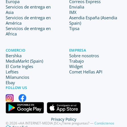
Europa
Correos Express
Servicios de entrega en
Envialia
Asia
IMX
Servicios de entrega en
Asendia España (Asendia
América
Spain)
Servicios de entrega en
Tipsa
Africa
COMERCIO
EMPRESA
Bershka
Sobre nosotros
MediaMarkt (Spain)
Trabajo
El Corte Ingles
Widget
Lefties
Comet Hellas API
Milanuncios
Ebay
FOLLOW US
Privacy Policy
© 2026 «AA INTERNET-MEDIA JSC»
¿Tiene preguntas? —
Contáctenos