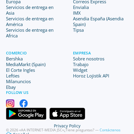
Europa
Correos Express
Servicios de entrega en
Envialia
Asia
IMX
Servicios de entrega en
Asendia España (Asendia
América
Spain)
Servicios de entrega en
Tipsa
Africa
COMERCIO
EMPRESA
Bershka
Sobre nosotros
MediaMarkt (Spain)
Trabajo
El Corte Ingles
Widget
Lefties
Horoz Lojistik API
Milanuncios
Ebay
FOLLOW US
Privacy Policy
© 2026 «AA INTERNET-MEDIA JSC»
¿Tiene preguntas? —
Contáctenos