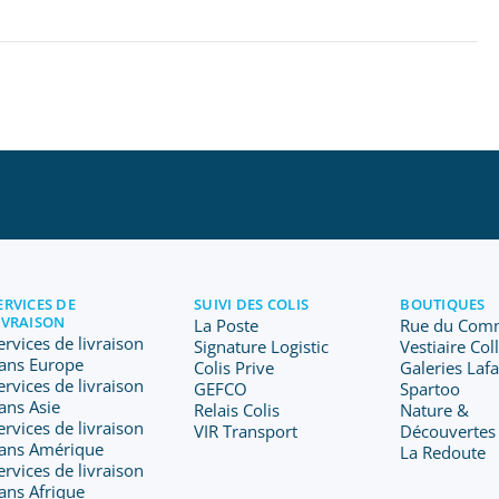
ERVICES DE
SUIVI DES COLIS
BOUTIQUES
IVRAISON
La Poste
Rue du Com
ervices de livraison
Signature Logistic
Vestiaire Col
ans Europe
Colis Prive
Galeries Laf
ervices de livraison
GEFCO
Spartoo
ans Asie
Relais Colis
Nature &
ervices de livraison
VIR Transport
Découvertes
ans Amérique
La Redoute
ervices de livraison
ans Afrique