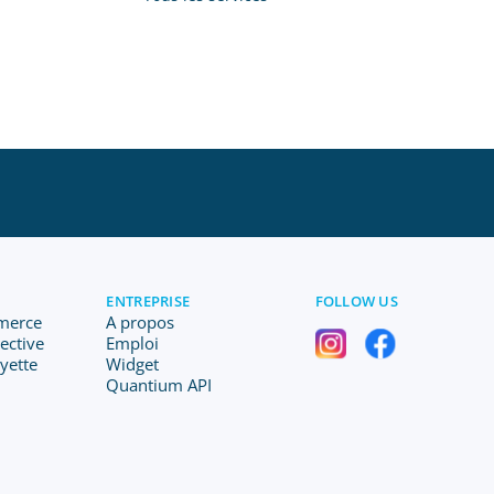
ENTREPRISE
FOLLOW US
merce
A propos
lective
Emploi
ayette
Widget
Quantium API