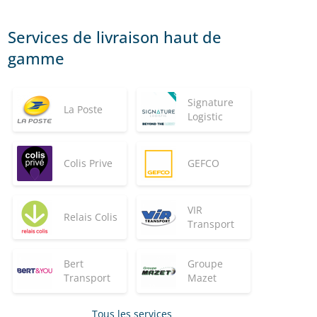
Services de livraison haut de
gamme
Signature
La Poste
Logistic
Colis Prive
GEFCO
VIR
Relais Colis
Transport
Bert
Groupe
Transport
Mazet
Tous les services