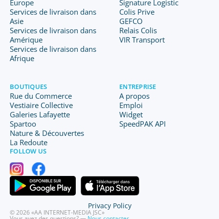
Europe
Signature Logistic
Services de livraison dans
Colis Prive
Asie
GEFCO
Services de livraison dans
Relais Colis
Amérique
VIR Transport
Services de livraison dans
Afrique
BOUTIQUES
ENTREPRISE
Rue du Commerce
A propos
Vestiaire Collective
Emploi
Galeries Lafayette
Widget
Spartoo
SpeedPAK API
Nature & Découvertes
La Redoute
FOLLOW US
Privacy Policy
© 2026 «AA INTERNET-MEDIA JSC»
Vous avez des questions? —
Nous contacter