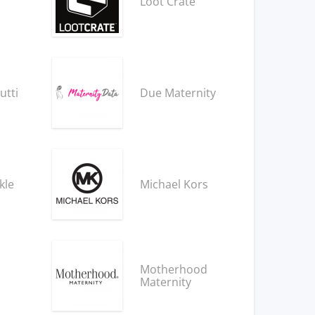
Loot Crate
utti
Due Maternity
kle
Michael Kors
Motherhood
Maternity