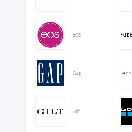
EOS
Gap
Gilt