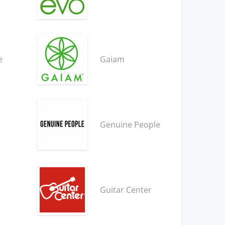
e
Gaiam
Genuine People
Guitar Center