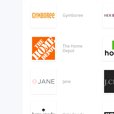
Gymboree
The Home
Depot
Jane