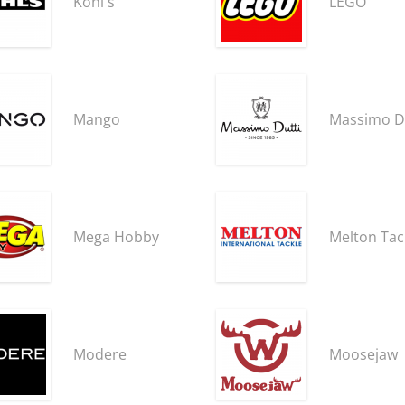
Kohl's
LEGO
Mango
Massimo D
Mega Hobby
Melton Tac
Modere
Moosejaw