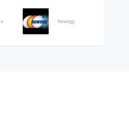
ce
Newegg