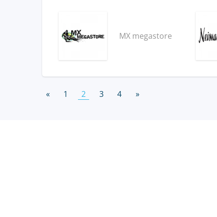
MX megastore
«
1
2
3
4
»