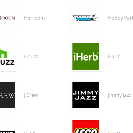
Herroom
Hobby Par
Houzz
iHerb
J.Crew
Jimmy jazz