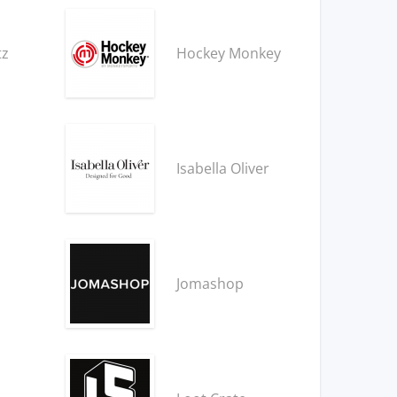
tz
Hockey Monkey
Isabella Oliver
Jomashop