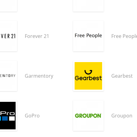
Forever 21
Free Peopl
Garmentory
Gearbest
GoPro
Groupon