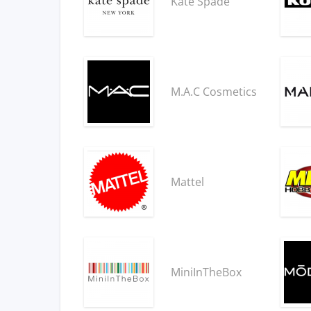
Kate Spade
M.A.C Cosmetics
Mattel
MiniInTheBox