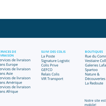
ERVICES DE
SUIVI DES COLIS
BOUTIQUES
IVRAISON
La Poste
Rue du Com
ervices de livraison
Signature Logistic
Vestiaire Col
ans Europe
Colis Prive
Galeries Laf
ervices de livraison
GEFCO
Spartoo
ans Asie
Relais Colis
Nature &
ervices de livraison
VIR Transport
Découvertes
ans Amérique
La Redoute
ervices de livraison
ans Afrique
Notre site est
mobile!