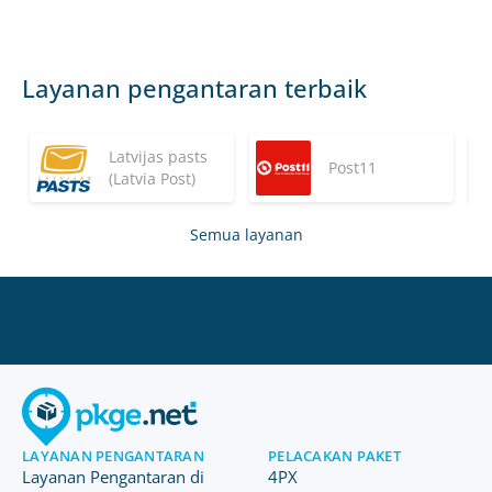
Layanan pengantaran terbaik
Latvijas pasts
Post11
(Latvia Post)
Semua layanan
LAYANAN PENGANTARAN
PELACAKAN PAKET
Layanan Pengantaran di
4PX