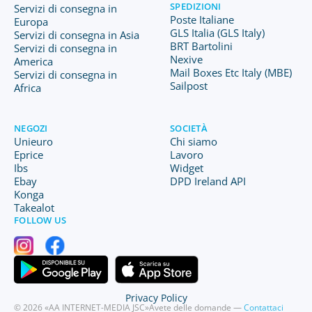
SPEDIZIONI
Servizi di consegna in
Poste Italiane
Europa
GLS Italia (GLS Italy)
Servizi di consegna in Asia
BRT Bartolini
Servizi di consegna in
Nexive
America
Mail Boxes Etc Italy (MBE)
Servizi di consegna in
Sailpost
Africa
NEGOZI
SOCIETÀ
Unieuro
Chi siamo
Eprice
Lavoro
Ibs
Widget
Ebay
DPD Ireland API
Konga
Takealot
FOLLOW US
Privacy Policy
© 2026 «AA INTERNET-MEDIA JSC»
Avete delle domande —
Contattaci