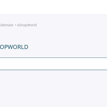
cidentale
eShopWorld
SHOPWORLD