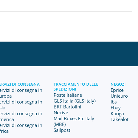
ERVIZI DI CONSEGNA
TRACCIAMENTO DELLE
NEGOZI
SPEDIZIONI
ervizi di consegna in
Eprice
Poste Italiane
uropa
Unieuro
GLS Italia (GLS Italy)
ervizi di consegna in
Ibs
BRT Bartolini
sia
Ebay
Nexive
ervizi di consegna in
Konga
Mail Boxes Etc Italy
merica
Takealot
(MBE)
ervizi di consegna in
Sailpost
frica