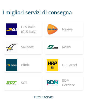
I migliori servizi di consegna
GLS Italia
Nexive
(GLS Italy)
Sailpost
i-dika
Blink
HR Parcel
BDM
SGT
Corriere
Tutti i servizi