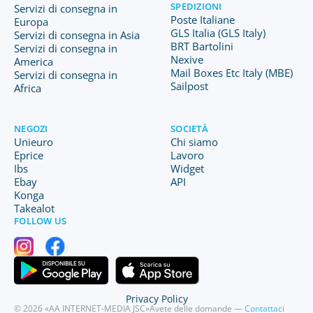
SPEDIZIONI
Servizi di consegna in
Poste Italiane
Europa
GLS Italia (GLS Italy)
Servizi di consegna in Asia
BRT Bartolini
Servizi di consegna in
Nexive
America
Mail Boxes Etc Italy (MBE)
Servizi di consegna in
Sailpost
Africa
NEGOZI
SOCIETÀ
Unieuro
Chi siamo
Eprice
Lavoro
Ibs
Widget
Ebay
API
Konga
Takealot
FOLLOW US
Privacy Policy
© 2026 «AA INTERNET-MEDIA JSC»
Avete delle domande —
Contattaci