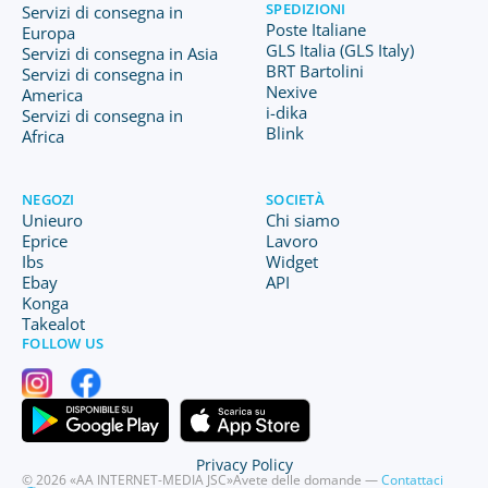
SPEDIZIONI
Servizi di consegna in
Poste Italiane
Europa
GLS Italia (GLS Italy)
Servizi di consegna in Asia
BRT Bartolini
Servizi di consegna in
Nexive
America
i-dika
Servizi di consegna in
Blink
Africa
NEGOZI
SOCIETÀ
Unieuro
Chi siamo
Eprice
Lavoro
Ibs
Widget
Ebay
API
Konga
Takealot
FOLLOW US
Privacy Policy
© 2026 «AA INTERNET-MEDIA JSC»
Avete delle domande —
Contattaci