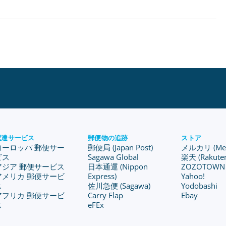
配達サービス
郵便物の追跡
ストア
ヨーロッパ 郵便サー
郵便局 (Japan Post)
メルカリ (Merc
ビス
Sagawa Global
楽天 (Rakute
アジア 郵便サービス
日本通運 (Nippon
ZOZOTOWN
アメリカ 郵便サービ
Express)
Yahoo!
ス
佐川急便 (Sagawa)
Yodobashi
アフリカ 郵便サービ
Carry Flap
Ebay
ス
eFEx