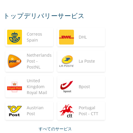
トップデリバリーサービス
Correos
DHL
Spain
Netherlands
Post -
La Poste
PostNL
United
Kingdom
Bpost
Royal Mail
Austrian
Portugal
Post
Post - CTT
すべてのサービス