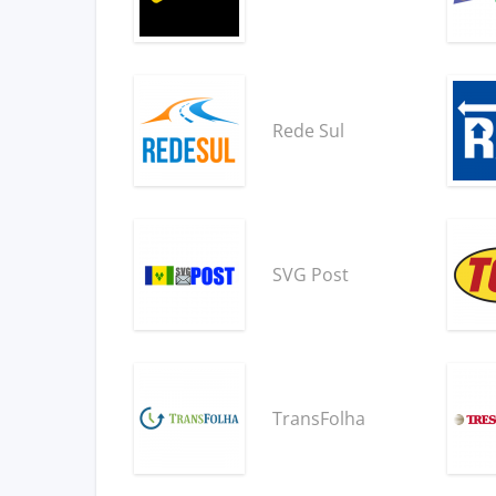
Rede Sul
SVG Post
TransFolha