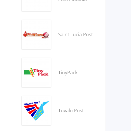
Saint Lucia Post
TinyPack
Tuvalu Post