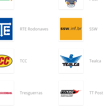
RTE Rodonaves
SSW
TCC
Tealca
Tresguerras
TT Post