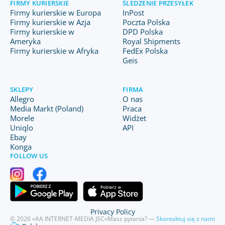
FIRMY KURIERSKIE
ŚLEDZENIE PRZESYŁEK
Firmy kurierskie w Europa
InPost
Firmy kurierskie w Azja
Poczta Polska
Firmy kurierskie w
DPD Polska
Ameryka
Royal Shipments
Firmy kurierskie w Afryka
FedEx Polska
Geis
SKLEPY
FIRMA
Allegro
O nas
Media Markt (Poland)
Praca
Morele
Widżet
Uniqlo
API
Ebay
Konga
FOLLOW US
Privacy Policy
© 2026 «AA INTERNET-MEDIA JSC»
Masz pytania? —
Skontaktuj się z nami