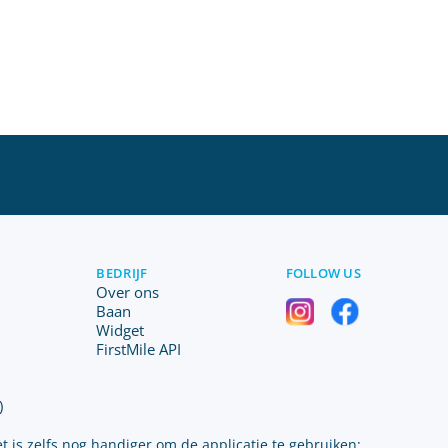
BEDRIJF
FOLLOW US
Over ons
Baan
Widget
FirstMile API
)
t is zelfs nog handiger om de applicatie te gebruiken: