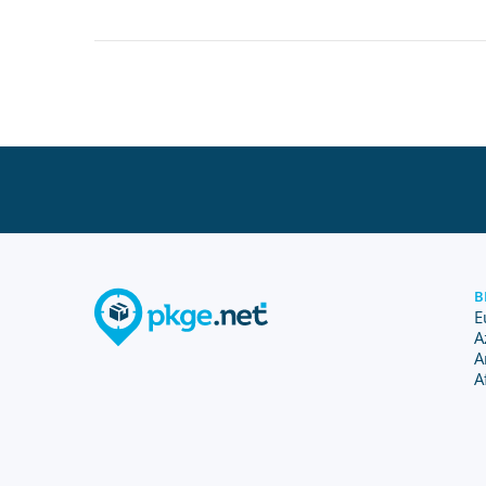
B
E
A
A
A