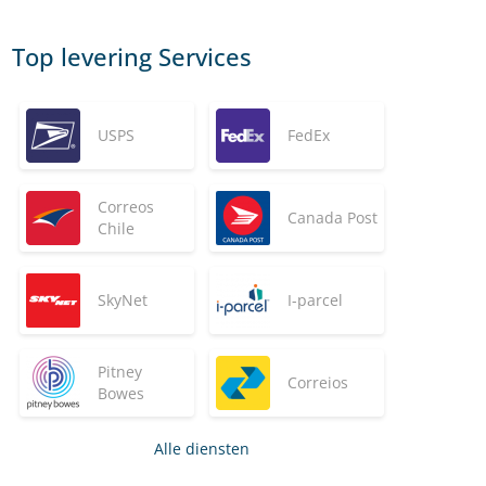
Top levering Services
USPS
FedEx
Correos
Canada Post
Chile
SkyNet
I-parcel
Pitney
Correios
Bowes
Alle diensten