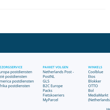
EZORGSERVICE
PAKKET VOLGEN
WINKELS
uropa postdiensten
Netherlands Post -
Coolblue
zië postdiensten
PostNL
Etos
merica postdiensten
GLS
Blokker
frika postdiensten
B2C Europe
OTTO
Packs
Bol
Fietskoeriers
MediaMarkt
MyParcel
(Netherlands
He