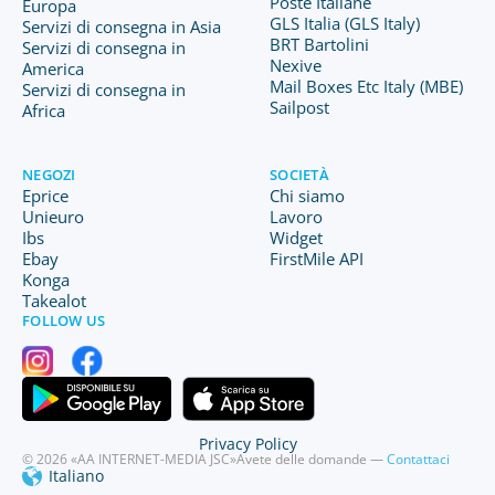
Poste Italiane
Europa
GLS Italia (GLS Italy)
Servizi di consegna in Asia
BRT Bartolini
Servizi di consegna in
Nexive
America
Mail Boxes Etc Italy (MBE)
Servizi di consegna in
Sailpost
Africa
NEGOZI
SOCIETÀ
Eprice
Chi siamo
Unieuro
Lavoro
Ibs
Widget
Ebay
FirstMile API
Konga
Takealot
FOLLOW US
Privacy Policy
© 2026 «AA INTERNET-MEDIA JSC»
Avete delle domande —
Contattaci
Italiano