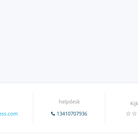
helpdesk
Kij
ess.com
13410707936