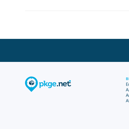
B
E
A
A
A