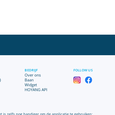
BEDRIJF
FOLLOW US
Over ons
)
Baan
Widget
HOYANG API
t is zelfs nog handiger om de applicatie te gebruiken: