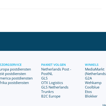
EZORGSERVICE
PAKKET VOLGEN
WINKELS
uropa postdiensten
Netherlands Post -
MediaMarkt
zië postdiensten
PostNL
(Netherlands
merica postdiensten
GLS
G2A
frika postdiensten
OTX Logistics
Wehkamp
GLS Netherlands
Coolblue
Trunkrs
Etos
B2C Europe
Blokker
He