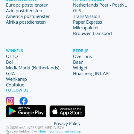
Europa postdiensten
Netherlands Post - PostNL
Azië postdiensten
GLS
America postdiensten
TransMission
Afrika postdiensten
Paper Express
Mikropakket
Brouwer Transport
WINKELS
BEDRIJF
OTTO
Over ons
Bol
Baan
MediaMarkt (Netherlands)
Widget
G2A
Huasheng INT API
Wehkamp
Coolblue
FOLLOW US
Privacy Policy
© 2026 «AA INTERNET-MEDIA JSC»
Vragen hebben? —
Neem contact met ons op