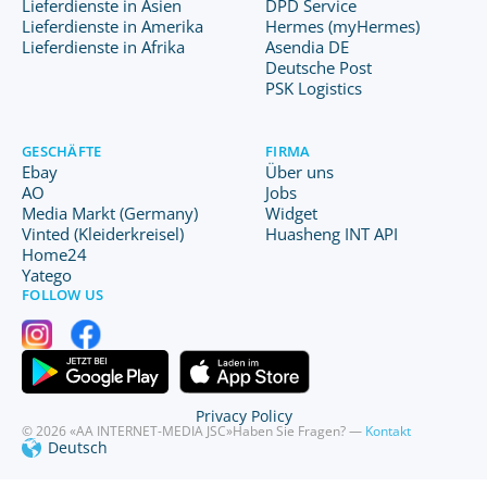
Lieferdienste in Asien
DPD Service
Lieferdienste in Amerika
Hermes (myHermes)
Lieferdienste in Afrika
Asendia DE
Deutsche Post
PSK Logistics
GESCHÄFTE
FIRMA
Ebay
Über uns
AO
Jobs
Media Markt (Germany)
Widget
Vinted (Kleiderkreisel)
Huasheng INT API
Home24
Yatego
FOLLOW US
Privacy Policy
© 2026 «AA INTERNET-MEDIA JSC»
Haben Sie Fragen? —
Kontakt
Deutsch